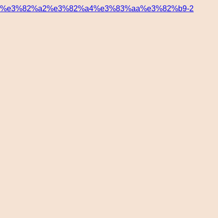
%e3%82%a2%e3%82%a4%e3%83%aa%e3%82%b9-2