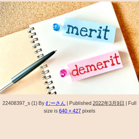
22408397_s (1)
By
むーさん
|
Published
2022年3月9日
|
Full
size is
640 × 427
pixels