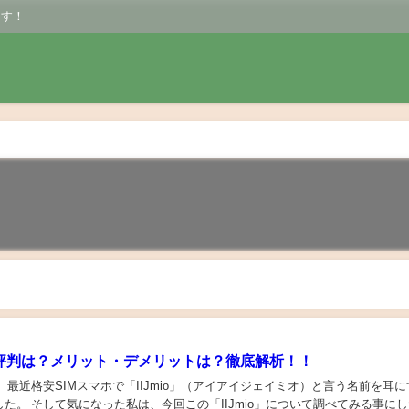
ます！
io】評判は？メリット・デメリットは？徹底解析！！
 最近格安SIMスマホで「IIJmio」（アイアイジェイミオ）と言う名前を耳に
た。 そして気になった私は、今回この「IIJmio」について調べてみる事に