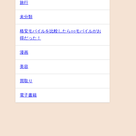
旅行
未分類
格安モバイルを比較したら○○モバイルがお
得だった！
漫画
美容
買取り
電子書籍
徹底レビューBLOG All Rights Reserved.