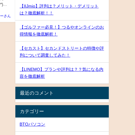
)
【IIJmio】評判は？メリット・デメリット
は？徹底解析！！
ーさん
【ゴルファー必見！】つるやオンラインのお
得情報を徹底解析！
【セカスト】セカンドストリートの特徴や評
判について調査してみた！
【LINEMO】プランや評判は？？気になる内
容を徹底解析
最近のコメント
カテゴリー
BTOパソコン