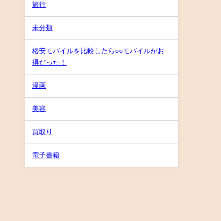
旅行
未分類
格安モバイルを比較したら○○モバイルがお
得だった！
漫画
美容
買取り
電子書籍
徹底レビューBLOG All Rights Reserved.