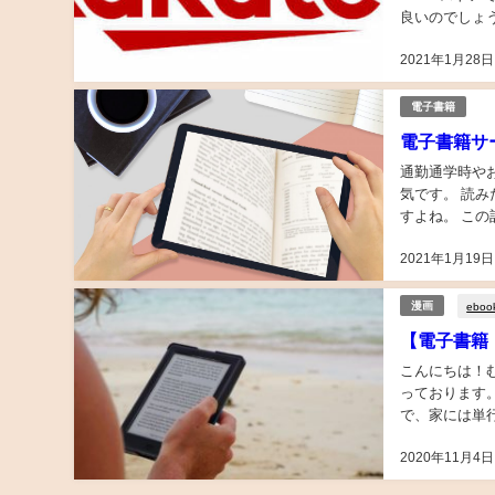
良いのでしょ
リット、利用者
2021年1月28日
電子書籍
電子書籍サ
通勤通学時や
気です。 読
すよね。 この
ービスのポイン
2021年1月19日
eboo
漫画
【電子書籍・
こんにちは！
っております。
で、家には単行
お見せ出来ない
2020年11月4日