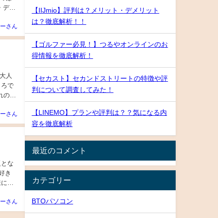
・デメ
【IIJmio】評判は？メリット・デメリット
は？徹底解析！！
ーさん
【ゴルファー必見！】つるやオンラインのお
得情報を徹底解析！
大人
【セカスト】セカンドストリートの特徴や評
ころで
判について調査してみた！
れのサ
【LINEMO】プランや評判は？？気になる内
ーさん
容を徹底解析
最近のコメント
題とな
好き
カテゴリー
様には
BTOパソコン
ーさん