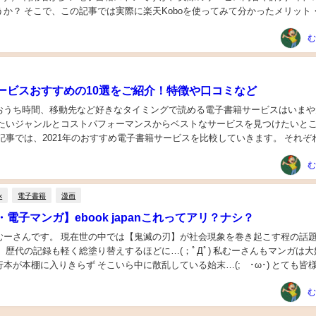
うか？ そこで、この記事では実際に楽天Koboを使ってみて分かったメリット
の口コミや評判を紹介して...
む
ービスおすすめの10選をご紹介！特徴や口コミなど
おうち時間、移動先など好きなタイミングで読める電子書籍サービスはいまや
みたいジャンルとコストパフォーマンスからベストなサービスを見つけたいと
記事では、2021年のおすすめ電子書籍サービスを比較していきます。 それぞ
トを押さえて、自分に合う電子書籍サービ...
む
k
電子書籍
漫画
電子マンガ】ebook japanこれってアリ？ナシ？
むーさんです。 現在世の中では【鬼滅の刃】が社会現象を巻き起こす程の話
 歴代の記録も軽く総塗り替えするほどに…(；ﾟДﾟ) 私むーさんもマンガは大
本が本棚に入りきらず そこいら中に散乱している始末…(;´･ω･) とても皆
状況になっております。 しか...
む