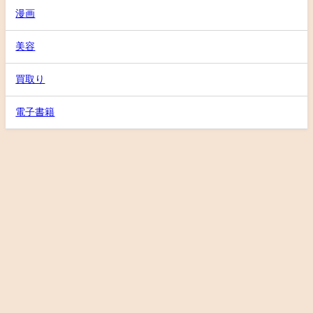
漫画
美容
買取り
電子書籍
プライバシーポリシー
特定商取引法に基づく表記
徹底レビューBLOG All Rights Reserved.