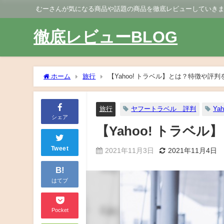
むーさんが気になる商品や話題の商品を徹底レビューしていき
徹底レビューBLOG
ホーム
旅行
【Yahoo! トラベル】とは？特徴や評
旅行
ヤフートラベル 評判
Ya
シェア
【Yahoo! トラ
Tweet
2021年11月3日
2021年11月4日
B!
はてブ
Pocket