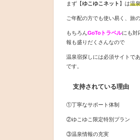
まず【
ゆこゆこネット
】は
温
ご年配の方でも使い易く、旅
もちろん
GoToトラベル
にも対
報も盛りだくさんなので
温泉宿探しには必須サイトで
です。
支持されている理由
①丁寧なサポート体制
②ゆこゆこ限定特別プラン
③温泉情報の充実