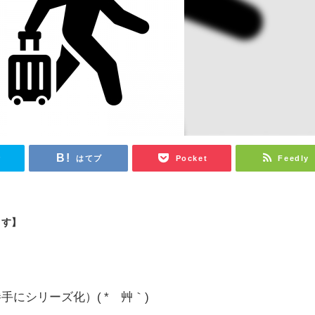
r
はてブ
Pocket
Feedly
ます】
にシリーズ化）( *´艸｀)