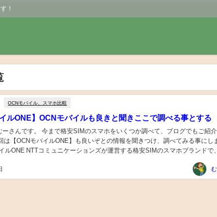
ます！
覧
OCNモバイル、スマホ比較
バイルONE】OCNモバイルも良きと聞きここで調べる事とする
むーさんです。 今まで格安SIMのスマホをいくつか調べて、ブログでもご紹
今回は【OCNモバイルONE】も良いぞとの情報を聞きつけ、調べてみる事にし
バイルONE NTTコミュニケーションズが運営する格安SIMのスマホブランドで
docomo】の回線を利用...
日
む