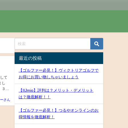
最近の投稿
【ゴルファー必見！】ヴィクトリアゴルフで
お得にお買い物しちゃいましょう
介して
まし
、３大
【IIJmio】評判は？メリット・デメリット
は？徹底解析！！
ーさん
【ゴルファー必見！】つるやオンラインのお
得情報を徹底解析！